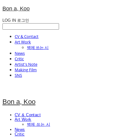
Bon a, Koo
LOG IN
로그인
CV & Contact
Art Work
벽에 쓰는 시
News
Critic
Artist's Note
Making Film
SNS
Bon a, Koo
CV & Contact
Art Work
벽에 쓰는 시
News
Critic