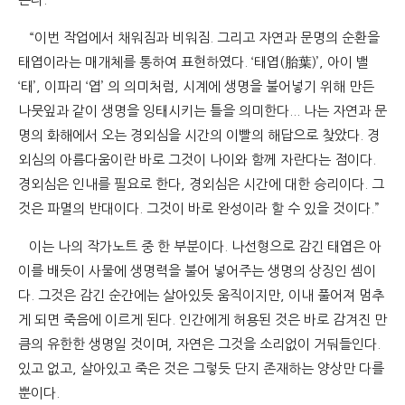
“이번 작업에서 채워짐과 비워짐. 그리고 자연과 문명의 순환을
태엽이라는 매개체를 통하여 표현하였다. ‘태엽(胎葉)’, 아이 밸
‘태’, 이파리 ‘엽’ 의 의미처럼, 시계에 생명을 불어넣기 위해 만든
나뭇잎과 같이 생명을 잉태시키는 틀을 의미한다... 나는 자연과 문
명의 화해에서 오는 경외심을 시간의 이빨의 해답으로 찾았다. 경
외심의 아름다움이란 바로 그것이 나이와 함께 자란다는 점이다.
경외심은 인내를 필요로 한다, 경외심은 시간에 대한 승리이다. 그
것은 파멸의 반대이다. 그것이 바로 완성이라 할 수 있을 것이다.”
이는 나의 작가노트 중 한 부분이다. 나선형으로 감긴 태엽은 아
이를 배듯이 사물에 생명력을 불어 넣어주는 생명의 상징인 셈이
다. 그것은 감긴 순간에는 살아있듯 움직이지만, 이내 풀어져 멈추
게 되면 죽음에 이르게 된다. 인간에게 허용된 것은 바로 감겨진 만
큼의 유한한 생명일 것이며, 자연은 그것을 소리없이 거둬들인다.
있고 없고, 살아있고 죽은 것은 그렇듯 단지 존재하는 양상만 다를
뿐이다.