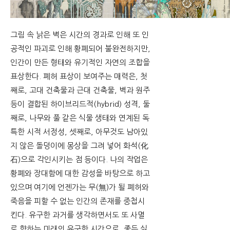
그림 속 낡은 벽은 시간의 경과로 인해 또 인
공적인 파괴로 인해 황폐되어 불완전하지만,
인간이 만든 형태와 유기적인 자연의 조합을
표상한다. 폐허 표상이 보여주는 매력은, 첫
째로, 고대 건축물과 근대 건축물, 벽과 원주
등이 결합된 하이브리드적(hybrid) 성격, 둘
째로, 나무와 풀 같은 식물 생태와 연계된 독
특한 시적 서정성, 셋째로, 아무것도 남아있
지 않은 돌덩이에 몽상을 그려 넣어 화석(化
石)으로 각인시키는 점 등이다. 나의 작업은
황폐와 장대함에 대한 감성을 바탕으로 하고
있으며 여기에 언젠가는 무(無)가 될 폐허와
죽음을 피할 수 없는 인간의 존재를 중첩시
킨다. 유구한 과거를 생각하면서도 또 사멸
로 향하는 미래의 유구한 시간으로, 좋든 싫