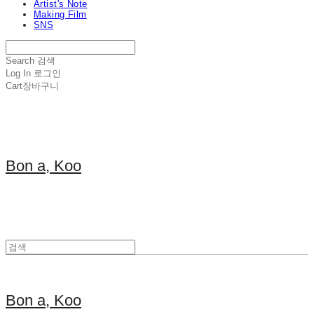
Artist's Note
Making Film
SNS
Search
검색
Log In
로그인
Cart
장바구니
Bon a, Koo
Bon a, Koo