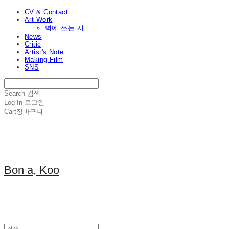
CV & Contact
Art Work
벽에 쓰는 시
News
Critic
Artist's Note
Making Film
SNS
Search
검색
Log In
로그인
Cart
장바구니
Bon a, Koo