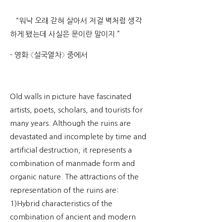
“워낙 오래 갇혀 살아서 저걸 벽처럼 생각
하게 됐는데 사실은 문이란 말이지.”
- 영화 〈설국열차〉 중에서
Old walls in picture have fascinated
artists, poets, scholars, and tourists for
many years. Although the ruins are
devastated and incomplete by time and
artificial destruction, it represents a
combination of manmade form and
organic nature. The attractions of the
representation of the ruins are:
1)Hybrid characteristics of the
combination of ancient and modern