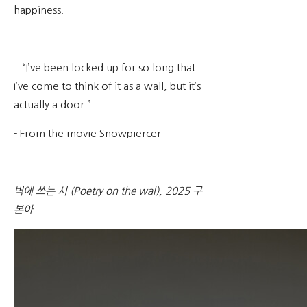
happiness.
“I’ve been locked up for so long that
I’ve come to think of it as a wall, but it’s
actually a door.”
- From the movie Snowpiercer
벽에 쓰는 시 (Poetry on the wal), 2025 구
본아